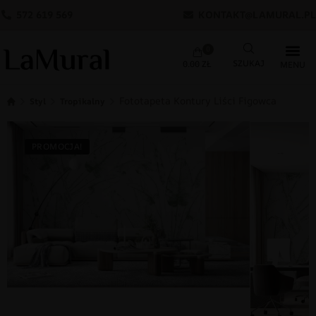
572 619 569
KONTAKT@LAMURAL.PL
0
0.00
ZŁ
Fototapeta Kontury Liści Figowca
Styl
Tropikalny
PROMOCJA!