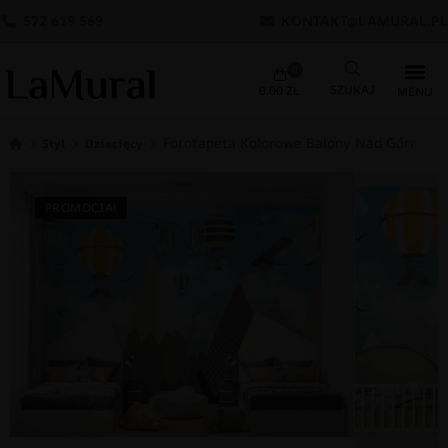
572 619 569
KONTAKT@LAMURAL.PL
0
0.00
ZŁ
Fototapeta Kolorowe Balony Nad Górami
Styl
Dziecięcy
PROMOCJA!