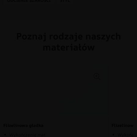
ODCIENIE SZAROŚCI
STYL
Poznaj rodzaje naszych
materiałów
Flizelinowa gładka
Flizelinow
Wykończenie mat
Wykończe