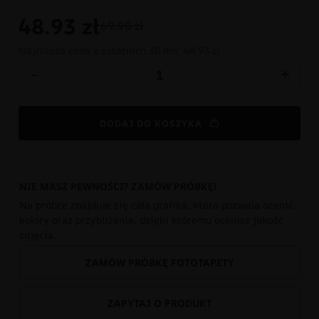
48.93
zł
69.90 zł
Najniższa cena z ostatnich 30 dni:
48.93 zł
-
+
DODAJ DO KOSZYKA
NIE MASZ PEWNOŚCI? ZAMÓW PRÓBKĘ!
Na próbce znajduje się cała grafika, która pozwala ocenić
kolory oraz przybliżenie, dzięki któremu ocenisz jakość
zdjęcia.
ZAMÓW PRÓBKĘ FOTOTAPETY
ZAPYTAJ O PRODUKT