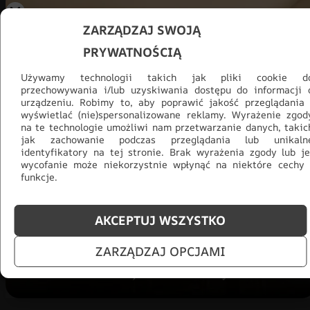
ZARZĄDZAJ SWOJĄ
PRYWATNOŚCIĄ
Używamy technologii takich jak pliki cookie d
przechowywania i/lub uzyskiwania dostępu do informacji 
urządzeniu. Robimy to, aby poprawić jakość przeglądania 
wyświetlać (nie)spersonalizowane reklamy. Wyrażenie zgod
na te technologie umożliwi nam przetwarzanie danych, takic
Promocja -30% na wszystko! Taka
jak zachowanie podczas przeglądania lub unikaln
okazja się nie powtórzy!
identyfikatory na tej stronie. Brak wyrażenia zgody lub je
wycofanie może niekorzystnie wpłynąć na niektóre cechy 
funkcje.
Tylko teraz: Cały asortyment
30% taniej.
Odśwież
salon na lato!
AKCEPTUJ WSZYSTKO
ZOBACZ PRODUKTY
ZARZĄDZAJ OPCJAMI