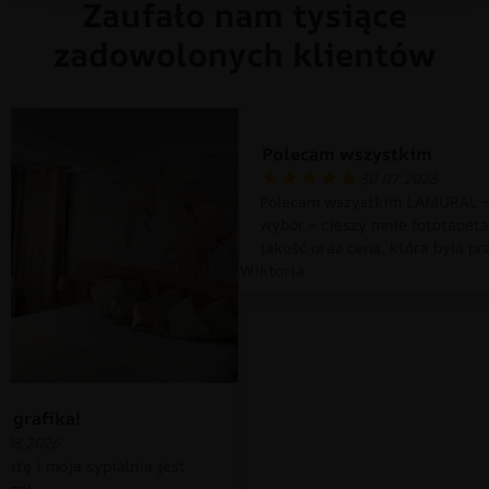
Zaufało nam tysiące
zadowolonych klientów
Polecam wszystkim
30.07.2026
Polecam wszystkim LAMURAL –
wybór – cieszy mnie fototapet
jakość oraz cena, która była pr
Wiktoria
 grafika!
.08.2026
petę i moja sypialnia jest
czna!