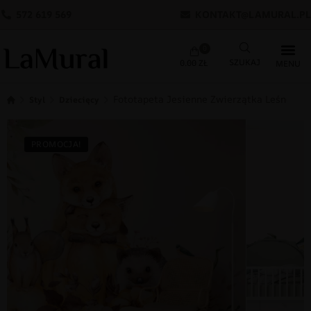
572 619 569
KONTAKT@LAMURAL.PL
0
0.00
ZŁ
Fototapeta Jesienne Zwierzątka Leśne
Styl
Dziecięcy
PROMOCJA!