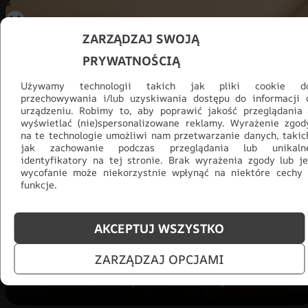
ZARZĄDZAJ SWOJĄ
PRYWATNOŚCIĄ
Używamy technologii takich jak pliki cookie d
przechowywania i/lub uzyskiwania dostępu do informacji 
urządzeniu. Robimy to, aby poprawić jakość przeglądania 
wyświetlać (nie)spersonalizowane reklamy. Wyrażenie zgod
na te technologie umożliwi nam przetwarzanie danych, takic
jak zachowanie podczas przeglądania lub unikaln
identyfikatory na tej stronie. Brak wyrażenia zgody lub je
Promocja -30% na wszystko! Taka
wycofanie może niekorzystnie wpłynąć na niektóre cechy 
okazja się nie powtórzy!
funkcje.
Tylko teraz: Cały asortyment
30% taniej.
Odśwież
AKCEPTUJ WSZYSTKO
salon na lato!
ZARZĄDZAJ OPCJAMI
ZOBACZ PRODUKTY