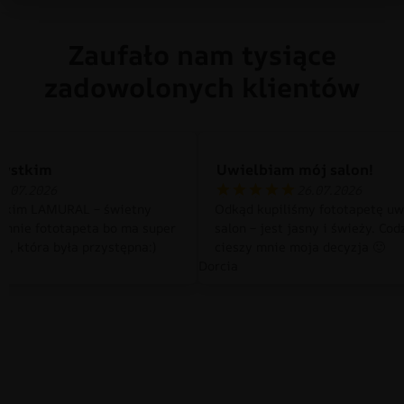
Zaufało nam tysiące
zadowolonych klientów
zystkim
Uwielbiam mój salon!
0.07.2026
26.07.2026
tkim LAMURAL – świetny
Odkąd kupiliśmy fototapetę uw
 mnie fototapeta bo ma super
salon – jest jasny i świeży. Cod
a, która była przystępna:)
cieszy mnie moja decyzja 🙂
Dorcia