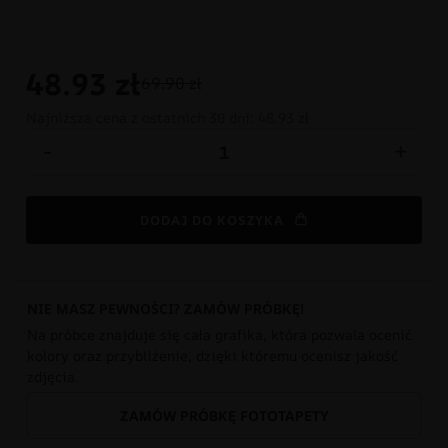
48.93
zł
69.90 zł
Najniższa cena z ostatnich 30 dni:
48.93 zł
-
+
DODAJ DO KOSZYKA
NIE MASZ PEWNOŚCI? ZAMÓW PRÓBKĘ!
Na próbce znajduje się cała grafika, która pozwala ocenić
kolory oraz przybliżenie, dzięki któremu ocenisz jakość
zdjęcia.
ZAMÓW PRÓBKĘ FOTOTAPETY