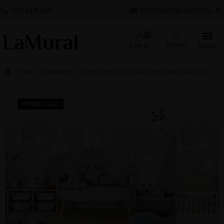
572 619 569
KONTAKT@LAMURAL.PL
0
0.00
ZŁ
Fototapeta Górskie Wędrówki Zwierzątek
Styl
Dziecięcy
PROMOCJA!