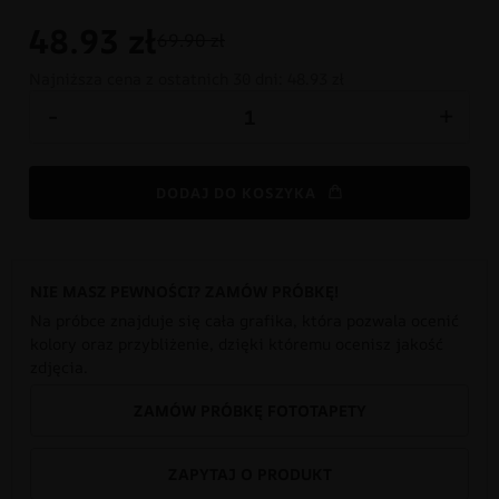
48.93
zł
69.90 zł
Najniższa cena z ostatnich 30 dni:
48.93 zł
-
+
DODAJ DO KOSZYKA
NIE MASZ PEWNOŚCI? ZAMÓW PRÓBKĘ!
Na próbce znajduje się cała grafika, która pozwala ocenić
kolory oraz przybliżenie, dzięki któremu ocenisz jakość
zdjęcia.
ZAMÓW PRÓBKĘ FOTOTAPETY
ZAPYTAJ O PRODUKT