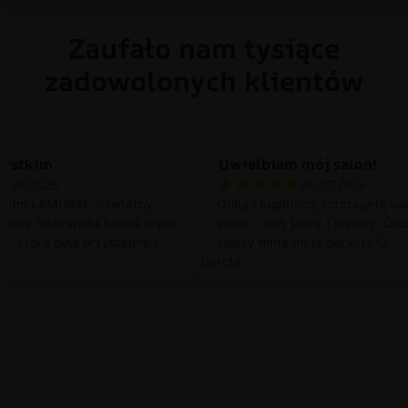
Zaufało nam tysiące
zadowolonych klientów
zystkim
Uwielbiam mój salon!
0.07.2026
26.07.2026
tkim LAMURAL – świetny
Odkąd kupiliśmy fototapetę uw
 mnie fototapeta bo ma super
salon – jest jasny i świeży. Cod
a, która była przystępna:)
cieszy mnie moja decyzja 🙂
Dorcia