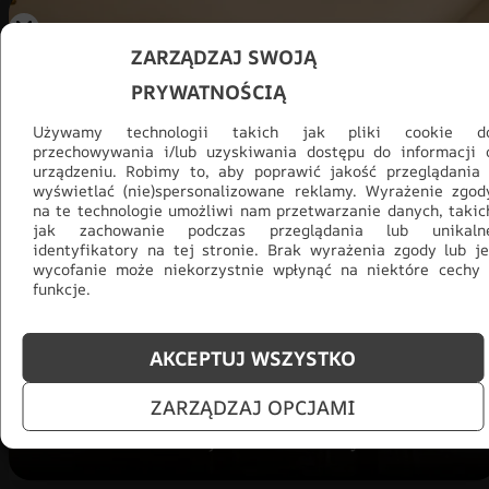
ZARZĄDZAJ SWOJĄ
PRYWATNOŚCIĄ
Używamy technologii takich jak pliki cookie d
przechowywania i/lub uzyskiwania dostępu do informacji 
urządzeniu. Robimy to, aby poprawić jakość przeglądania 
wyświetlać (nie)spersonalizowane reklamy. Wyrażenie zgod
na te technologie umożliwi nam przetwarzanie danych, takic
jak zachowanie podczas przeglądania lub unikaln
identyfikatory na tej stronie. Brak wyrażenia zgody lub je
Promocja -30% na wszystko! Taka
wycofanie może niekorzystnie wpłynąć na niektóre cechy 
okazja się nie powtórzy!
funkcje.
Tylko teraz: Cały asortyment
30% taniej.
Odśwież
salon na lato!
AKCEPTUJ WSZYSTKO
ZARZĄDZAJ OPCJAMI
ZOBACZ PRODUKTY