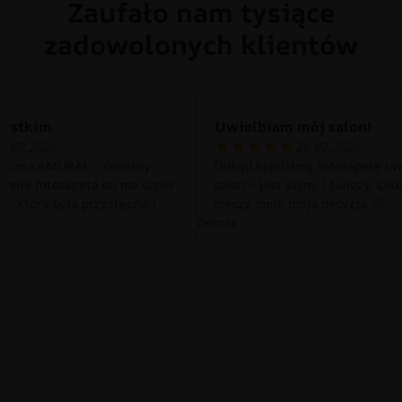
Zaufało nam tysiące
zadowolonych klientów
zystkim
Uwielbiam mój salon!
0.07.2026
26.07.2026
tkim LAMURAL – świetny
Odkąd kupiliśmy fototapetę uw
 mnie fototapeta bo ma super
salon – jest jasny i świeży. Cod
a, która była przystępna:)
cieszy mnie moja decyzja 🙂
Dorcia