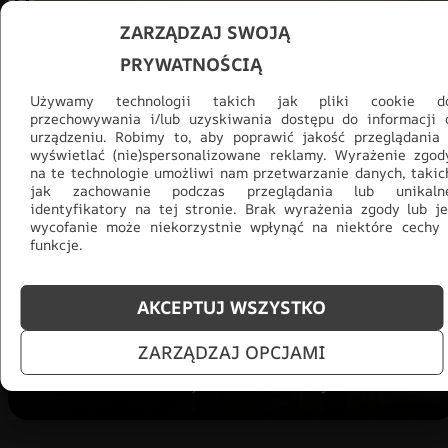
ZARZĄDZAJ SWOJĄ
PRYWATNOŚCIĄ
Używamy technologii takich jak pliki cookie d
przechowywania i/lub uzyskiwania dostępu do informacji 
urządzeniu. Robimy to, aby poprawić jakość przeglądania 
wyświetlać (nie)spersonalizowane reklamy. Wyrażenie zgod
na te technologie umożliwi nam przetwarzanie danych, takic
jak zachowanie podczas przeglądania lub unikaln
Promocja -30% na wszystko! Taka
identyfikatory na tej stronie. Brak wyrażenia zgody lub je
okazja się nie powtórzy!
wycofanie może niekorzystnie wpłynąć na niektóre cechy 
funkcje.
Tylko teraz: Cały asortyment
30% taniej.
Odśwież
salon na lato!
AKCEPTUJ WSZYSTKO
ZOBACZ PRODUKTY
ZARZĄDZAJ OPCJAMI