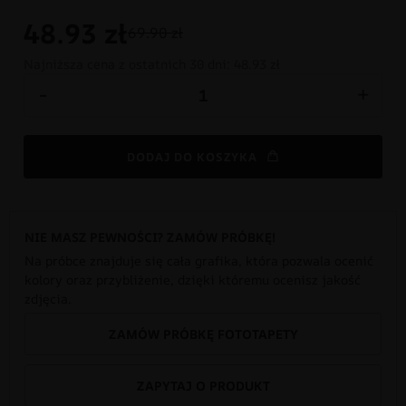
48.93
zł
69.90 zł
Najniższa cena z ostatnich 30 dni:
48.93 zł
-
+
DODAJ DO KOSZYKA
NIE MASZ PEWNOŚCI? ZAMÓW PRÓBKĘ!
Na próbce znajduje się cała grafika, która pozwala ocenić
kolory oraz przybliżenie, dzięki któremu ocenisz jakość
zdjęcia.
ZAMÓW PRÓBKĘ FOTOTAPETY
ZAPYTAJ O PRODUKT