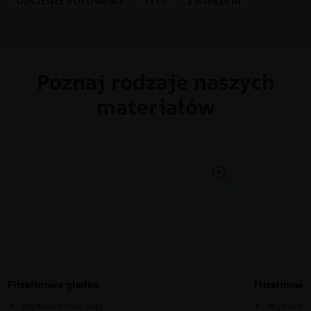
ODCIENIE RÓŻOWEGO
STYL
ZWIERZĘTA
Poznaj rodzaje naszych
materiałów
Flizelinowa gładka
Flizelinow
Wykończenie mat
Wykończe