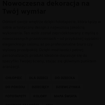
Nowoczesna dekoracja na
Twój wymiar
Odmień swoje wnętrze dzięki fototapecie, która łączy w
sobie artystyczny design z najwyższą jakością
wykonania. Ten wzór został zaprojektowany z myślą o
nowoczesnych przestrzeniach – od przytulnej sypialni i
eleganckiego salonu, aż po profesjonalne biuro czy
stylowy przedpokój. Dzięki możliwości pełnej
personalizacji, produkt idealnie dopasuje się do
specyfiki Twojej ściany, stając się głównym punktem
aranżacji.
CHŁOPIEC
DLA DZIECI
DO DZIECKA
DO POKOJU
DZIECIĘCY
DZIEWCZYNKA
FOTOTAPETY
KOLORY
MAPA ŚWIATA