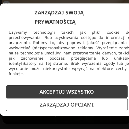
ZARZĄDZAJ SWOJĄ
PRYWATNOŚCIĄ
Używamy technologii takich jak pliki cookie d
przechowywania i/lub uzyskiwania dostępu do informacji 
urządzeniu. Robimy to, aby poprawić jakość przeglądania 
wyświetlać (nie)spersonalizowane reklamy. Wyrażenie zgod
na te technologie umożliwi nam przetwarzanie danych, takic
Promocja -30% na wszystko! Taka
jak zachowanie podczas przeglądania lub unikaln
okazja się nie powtórzy!
identyfikatory na tej stronie. Brak wyrażenia zgody lub je
wycofanie może niekorzystnie wpłynąć na niektóre cechy 
funkcje.
Tylko teraz: Cały asortyment
30% taniej.
Odśwież
salon na lato!
AKCEPTUJ WSZYSTKO
ZOBACZ PRODUKTY
ZARZĄDZAJ OPCJAMI