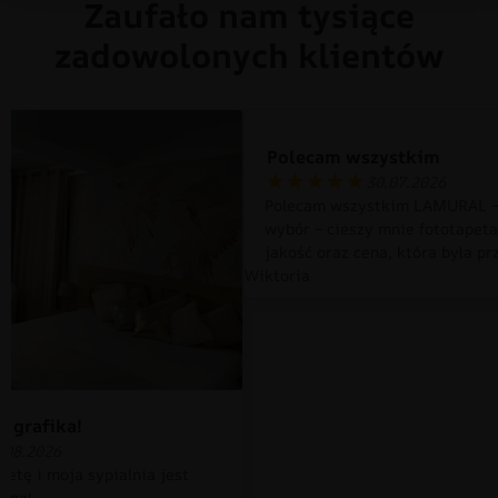
Zaufało nam tysiące
zadowolonych klientów
Polecam wszystkim
30.07.2026
Polecam wszystkim LAMURAL –
wybór – cieszy mnie fototapet
jakość oraz cena, która była pr
Wiktoria
 grafika!
.08.2026
petę i moja sypialnia jest
czna!