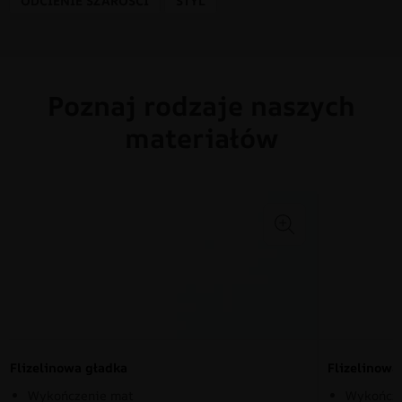
ODCIENIE SZAROŚCI
STYL
Poznaj rodzaje naszych
materiałów
Flizelinowa gładka
Flizelinow
Wykończenie mat
Wykończe