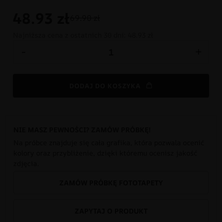
48.93
zł
69.90 zł
Najniższa cena z ostatnich 30 dni:
48.93 zł
-
+
DODAJ DO KOSZYKA
NIE MASZ PEWNOŚCI? ZAMÓW PRÓBKĘ!
Na próbce znajduje się cała grafika, która pozwala ocenić
kolory oraz przybliżenie, dzięki któremu ocenisz jakość
zdjęcia.
ZAMÓW PRÓBKĘ FOTOTAPETY
ZAPYTAJ O PRODUKT