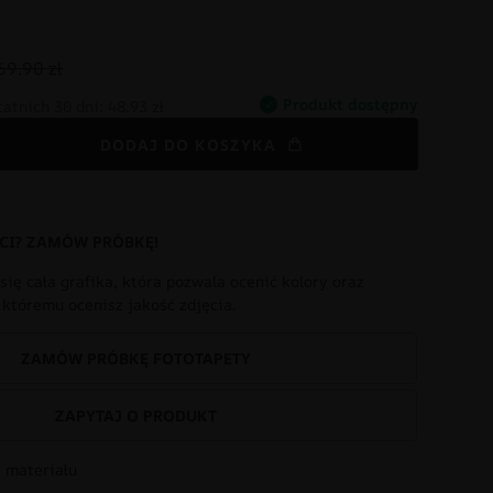
69.90 zł
Produkt dostępny
tatnich 30 dni:
48.93 zł
DODAJ DO KOSZYKA
CI? ZAMÓW PRÓBKĘ!
się cała grafika, która pozwala ocenić kolory oraz
i któremu ocenisz jakość zdjęcia.
ZAMÓW PRÓBKĘ FOTOTAPETY
ZAPYTAJ O PRODUKT
 materiału