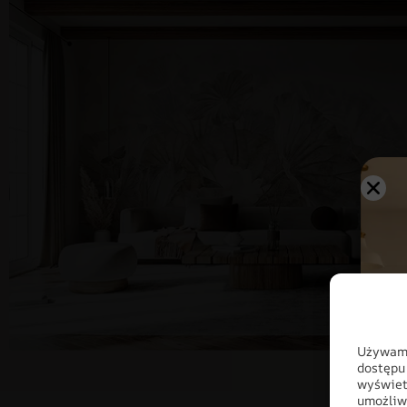
Używamy
dostępu
wyświet
umożliw