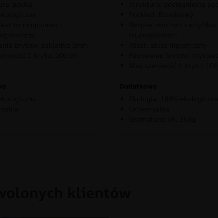
ura gładka
Struktura: pociągnięcia pę
kologiczna
Podkład: flizelinowy
ikat trudnopalności
Bezpieczeństwo: certyfikat
higieniczny
trudnopalności
nie brytów: zakladka 5mm
Atest: atest higieniczny
erokość 1 brytu: 100 cm
Pasowanie brytów: stykow
Max szerokość 1 brytu: 10
wo
Dodatkowo
kologiczna
Ekologia: 100% ekologiczn
rsalna
Uniwersalna
Gramatura: ok. 360g
wolonych klientów