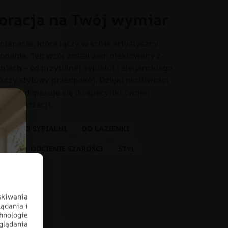
oracja na Twój wymiar
otapecie, która łączy w sobie artystyczny
onania. Ten wzór został zaprojektowany z
iach – od przytulnej sypialni i eleganckiego
o czy stylowy przedpokój. Dzięki możliwości
dealnie dopasuje się do specyfiki Twojej
tem aranżacji.
U
DO SYPIALNI
DO ŁAZIENKI
RALE
ODCIENIE SZAROŚCI
STYL
LNY
skiwania
ądania i
hnologie
glądania