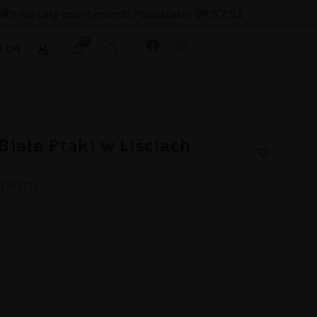
30% na cały asortyment! Pozostało: 09:37:50
0
BLOG
Białe Ptaki w Liściach
11095716