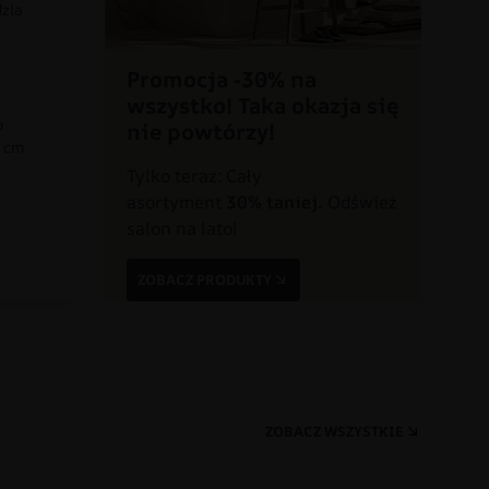
dzla
Promocja -30% na
wszystko! Taka okazja się
o
nie powtórzy!
0 cm
Tylko teraz: Cały
asortyment
30% taniej.
Odśwież
a
salon na lato!
ZOBACZ PRODUKTY
ZOBACZ WSZYSTKIE