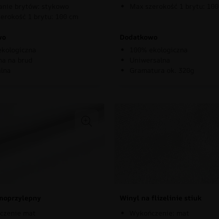
nie brytów: stykowo
Max szerokość 1 brytu: 10
erokość 1 brytu: 100 cm
wo
Dodatkowo
kologiczna
100% ekologiczna
a na brud
Uniwersalna
lna
Gramatura ok. 320g
moprzylepny
Winyl na flizelinie stiuk
czenie mat
Wykończenie: mat