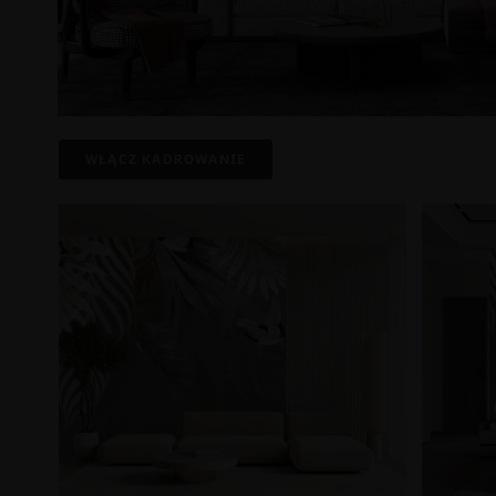
WŁĄCZ KADROWANIE