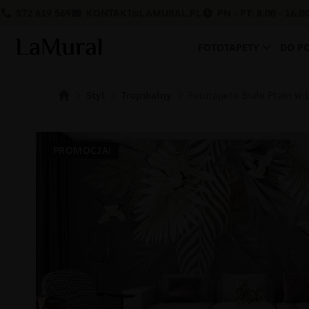
572 619 569
KONTAKT@LAMURAL.PL
PN - PT: 8:00 - 16:0
FOTOTAPETY
DO P
Styl
Tropikalny
Fototapeta Białe Ptaki w 
PROMOCJA!