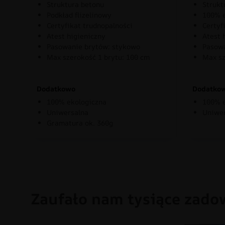
Struktura betonu
Strukt
Podkład flizelinowy
100% e
Certyfikat trudnopalności
Certyf
Atest higieniczny
Atest 
Pasowanie brytów: stykowo
Pasowa
Max szerokość 1 brytu: 100 cm
Max sz
Dodatkowo
Dodatko
100% ekologiczna
100% e
Uniwersalna
Uniwe
Gramatura ok. 360g
Zaufało nam tysiące zado