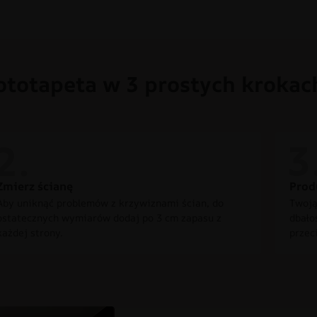
ototapeta w 3 prostych krokac
Zmierz ścianę
Prod
Aby uniknąć problemów z krzywiznami ścian, do
Twoją
ostatecznych wymiarów dodaj po 3 cm zapasu z
dbało
każdej strony.
przec