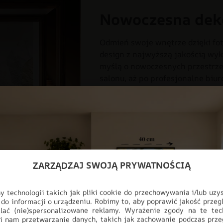
Nowoczesna dek
Odmień swoje wnętrze dzięki fot
design z najwyższą jakością wyk
myślą o nowoczesnych przestrzen
salonu, aż po profesjonalne biur
pełnej personalizacji, produkt i
ściany, stając się głównym punk
3D
DO POKOJU
DO SALON
FOTOTAPETY
KOLORY
MU
ZARZĄDZAJ SWOJĄ PRYWATNOŚCIĄ
TROPIKALNE LIŚCIE
TROPIKA
 technologii takich jak pliki cookie do przechowywania i/lub uzy
 do informacji o urządzeniu. Robimy to, aby poprawić jakość przegl
lać (nie)spersonalizowane reklamy. Wyrażenie zgody na te tec
i nam przetwarzanie danych, takich jak zachowanie podczas prze