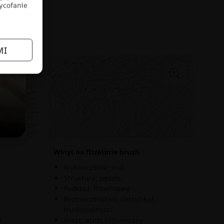
wycofanie
łów
MI
Winyl na flizelinie brush
Wykończenie: mat
Struktura: pędzla
Podkład: flizelinowy
Bezpieczeństwo: certyfikat
trudnopalności
o
Atest: atest higieniczny