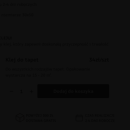
 2-4 dni roboczych
rozmiarze 30x50
KLEJU!
 klej, który zapewni doskonałą przyczepność i trwałość
Klej do tapet
34zł/szt
Do wszystkich rodzajów tapet. Opakowanie
wystarcza na 15 - 20 m².
−
+
Dodaj do koszyka
POWYŻEJ 300 ZŁ
CZAS REALIZACJI
DOSTAWA GRATIS
2-4 DNI ROBOCZE